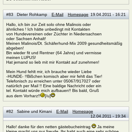
#83 Dieter Rohkamp
E-Mail
Homepage
19.04.2011 - 16:21
Hallo, ich bin zur Zeit solo ohne Malinois oder
ähnliches ! Ich hätte unbedingt mit Kontakten
von Hundevereinen oder Züchter in Niedersachsen
oder Sachsen Anhalt!
Meinen Malinois/Dt. Schäferhund-Mix 2009 gesundheitsmäßig
abgeben!
Bin wieder fit und Rentner (64 Jahre) und vermisse
meinen LUPUS!
Hat jemand so lieb mit mir Kontakt auf zunehmen!
Mein Hund fehlt mir, ich brauche wieder Liebe
-HUNDE- !!Bißchen komisch aber mir fehlt das Tier!
Telefonisch zu erreichen unter 05067/917027 oder
natürlich per Mail !! Eine baldige Nachricht oder ein
tel. Kontakt würde mich aufbauen!! Bis bald, Gruß
aus dem Vorharz!!
[/u]
#82 Sabine und Kimani
E-Mail
Homepage
12.04.2011 - 19:34
Hallo! danke für den netten gästebucheintrag
Ja meine
kleine macht uns nur freude. Ihr habt auch eine sehr schöne