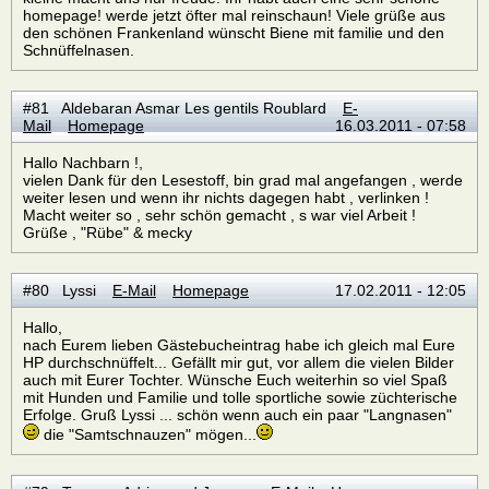
homepage! werde jetzt öfter mal reinschaun! Viele grüße aus
den schönen Frankenland wünscht Biene mit familie und den
Schnüffelnasen.
#81 Aldebaran Asmar Les gentils Roublard
E-
Mail
Homepage
16.03.2011 - 07:58
Hallo Nachbarn !,
vielen Dank für den Lesestoff, bin grad mal angefangen , werde
weiter lesen und wenn ihr nichts dagegen habt , verlinken !
Macht weiter so , sehr schön gemacht , s war viel Arbeit !
Grüße , "Rübe" & mecky
#80 Lyssi
E-Mail
Homepage
17.02.2011 - 12:05
Hallo,
nach Eurem lieben Gästebucheintrag habe ich gleich mal Eure
HP durchschnüffelt... Gefällt mir gut, vor allem die vielen Bilder
auch mit Eurer Tochter. Wünsche Euch weiterhin so viel Spaß
mit Hunden und Familie und tolle sportliche sowie züchterische
Erfolge. Gruß Lyssi ... schön wenn auch ein paar "Langnasen"
die "Samtschnauzen" mögen...