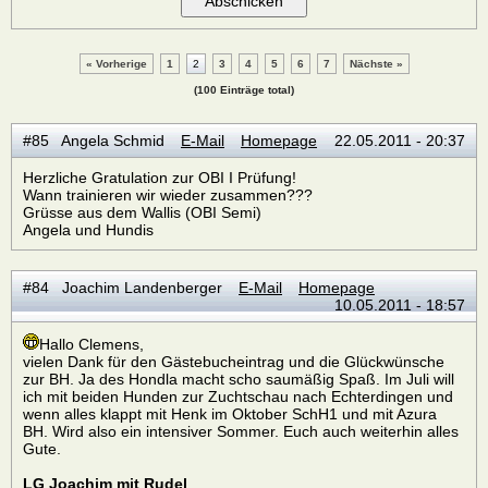
« Vorherige
1
2
3
4
5
6
7
Nächste »
(100 Einträge total)
#85 Angela Schmid
E-Mail
Homepage
22.05.2011 - 20:37
Herzliche Gratulation zur OBI I Prüfung!
Wann trainieren wir wieder zusammen???
Grüsse aus dem Wallis (OBI Semi)
Angela und Hundis
#84 Joachim Landenberger
E-Mail
Homepage
10.05.2011 - 18:57
Hallo Clemens,
vielen Dank für den Gästebucheintrag und die Glückwünsche
zur BH. Ja des Hondla macht scho saumäßig Spaß. Im Juli will
ich mit beiden Hunden zur Zuchtschau nach Echterdingen und
wenn alles klappt mit Henk im Oktober SchH1 und mit Azura
BH. Wird also ein intensiver Sommer. Euch auch weiterhin alles
Gute.
LG Joachim mit Rudel