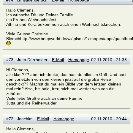
#74 christine blersch
E-Mail
Homepage
Hallo Clemens,
Ich wünsche Dir und Deiner Familie
ein Frohes Weihnachtsfest.
Athina und Kora bekommen auch einen Weihnachtsknochen.
Viele Grüsse Christine
Blerschhttp://www.beepworld.de/wl/tplsets/1/images/apps/guestbook
#73 Jutta Dürrholder
E-Mail
Homepage
02.11.2010 - 21:33
Hi Clemens,
alle klar ??? aber ich denke, das hast du alles im Griff. Und hast
den vorletzten von den kleinen jetzt auf die große Reise
geschickt?? Machst du mal ein Bildle von dem letzten kleinen
mal rein? Also, bis bald, freu mich mal wieder was von dir
zuhören.
Viele liebe Grüßle auch an deine Familie
Jutta und die Reiherwälder
#72 Joachim
E-Mail
Homepage
02.11.2010 - 20:44
Hallo Clemens,