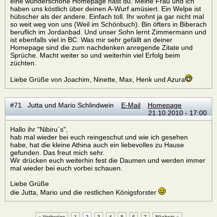
eine wunderschöne Homepage hast du. Meine Frau und ich
haben uns köstlich über deinen A-Wurf amüsiert. Ein Welpe ist
hübscher als der andere. Einfach toll. Ihr wohnt ja gar nicht mal
so weit weg von uns (Weil im Schönbuch). Bin öfters in Biberach
beruflich im Jordanbad. Und unser Sohn lernt Zimmermann und
ist ebenfalls viel in BC. Was mir sehr gefällt an deiner
Homepage sind die zum nachdenken anregende Zitate und
Sprüche. Macht weiter so und weiterhin viel Erfolg beim
züchten.
Liebe Grüße von Joachim, Ninette, Max, Henk und Azura
#71 Jutta und Mario Schlindwein
E-Mail
Homepage
21.10.2010 - 17:00
Hallo ihr "Nibiru`s",
hab mal wieder bei euch reingeschut und wie ich gesehen
habe, hat die kleine Athina auch ein liebevolles zu Hause
gefunden. Das freut mich sehr.
Wir drücken euch weiterhin fest die Daumen und werden immer
mal wieder bei euch vorbei schauen.
Liebe Grüße
die Jutta, Mario und die restlichen Königsforster
« Vorherige
1
2
3
4
5
6
7
Nächste »